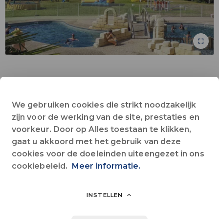
Animaties voor kinderen
Bar
Collectieve Wifi
Huisdieren toegestaan
Kinderclub
Kruidenier
Zwembad
We gebruiken cookies die strikt noodzakelijk
Alles zien
zijn voor de werking van de site, prestaties en
voorkeur. Door op Alles toestaan te klikken,
gaat u akkoord met het gebruik van deze
Op 10 km van Tours, verwelkomt onze familiecamping u op de
cookies voor de doeleinden uiteengezet in ons
route van de Loire kastelen. Camping LES GRANGES biedt u een
cookiebeleid.
Meer informatie.
rustgevende tussenstop met een warm welkom, diensten en een
verwarmd en overdekt speels zwembad voor het plezier van het
hele gezin.
INSTELLEN