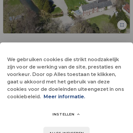
Bar
Collectieve Wifi
Huisdieren toegestaan
In de stad
We gebruiken cookies die strikt noodzakelijk
rivier
Zwembad
Alles zien
zijn voor de werking van de site, prestaties en
voorkeur. Door op Alles toestaan te klikken,
gaat u akkoord met het gebruik van deze
Gelegen in Hoog-Normandië, op 5 km van Dieppe en op 3 km
cookies voor de doeleinden uiteengezet in ons
van de zee van Pourvielle, verwelkomt camping La Source u in
cookiebeleid.
Meer informatie.
een rustige en groene omgeving, begrensd door een rivier.
Fietspad bij de uitgang van de camping.
Laat je verleiden!
INSTELLEN