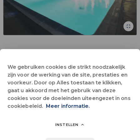
Bar
Collectieve Wifi
Huisdieren toegestaan
Kinderclub
Kruidenier
Op het platteland
Restaurant
rivier
Zwembad
We gebruiken cookies die strikt noodzakelijk
Alles zien
zijn voor de werking van de site, prestaties en
voorkeur. Door op Alles toestaan te klikken,
gaat u akkoord met het gebruik van deze
Familiecamping op 5 hectare bos, met een geweldige locatie
cookies voor de doeleinden uiteengezet in ons
aan de oevers van de rivier de Cèze met directe toegang en een
cookiebeleid.
Meer informatie.
privéstrand. Verhuur van stacaravans voor maximaal 6 personen
en tenten aménagée. Breng ontspannende vakanties in de
natuur door met het gezin.
INSTELLEN