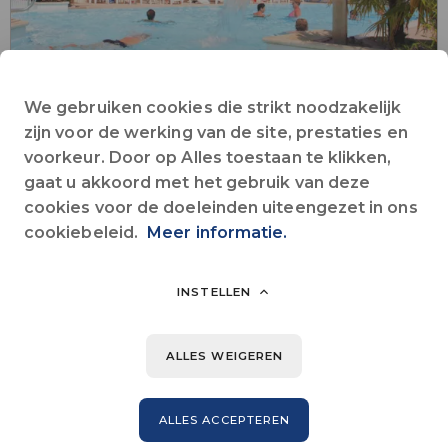
We gebruiken cookies die strikt noodzakelijk
zijn voor de werking van de site, prestaties en
voorkeur. Door op Alles toestaan te klikken,
Animaties voor kinderen
Animaties voor volwassenen
Bar
gaat u akkoord met het gebruik van deze
Collectieve Wifi
Huisdieren toegestaan
In de stad
Kruidenier
cookies voor de doeleinden uiteengezet in ons
Restaurant
cookiebeleid.
Zwembad
Meer informatie.
Alles zien
INSTELLEN
Tussen Bretagne en Normandië, slechts 8 kilometer van Mont St
Michel, wordt u op deze camping aan de oever van de rivier van
harte uitgenodigd om dit schitterende monument te
ALLES WEIGEREN
(her-)ontdekken.
ALLES ACCEPTEREN