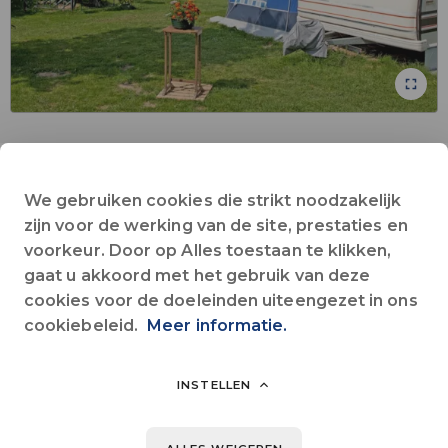
Collectieve Wifi
Huisdieren toegestaan
Restaurant
rivier
We gebruiken cookies die strikt noodzakelijk
Alles zien
zijn voor de werking van de site, prestaties en
voorkeur. Door op Alles toestaan te klikken,
gaat u akkoord met het gebruik van deze
Am Zusammenfluss von 2 Flüssen und 300 m vom Dorfzentrum
cookies voor de doeleinden uiteengezet in ons
mit seinen zahlreichen Geschäften entfernt, wird man vom
cookiebeleid.
Meer informatie.
Charme des Lebens in Vonnas, Frankreichs führendem
Feinschmeckerdorf, verführt, dank der Anwesenheit des
international bekannten Großkochs Georges Blanc.
INSTELLEN