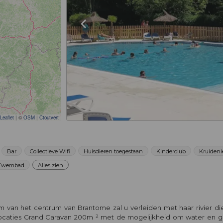
Leaflet
|
©
OSM
|
Ctoutvert
Bar
Collectieve Wifi
Huisdieren toegestaan
Kinderclub
Kruideni
Zwembad
Alles zien
m van het centrum van Brantome zal u verleiden met haar rivier di
caties Grand Caravan 200m ² met de mogelijkheid om water en grij