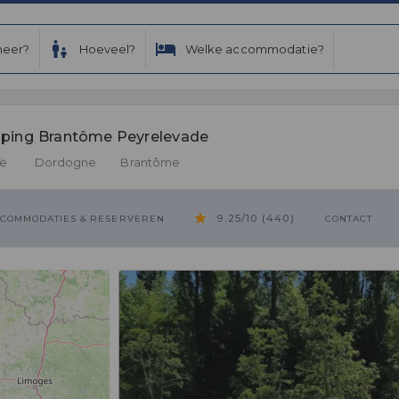
eer?
Hoeveel?
Welke accommodatie?
ping Brantôme Peyrelevade 
ië
Dordogne
Brantôme
9.25/10 (440)
COMMODATIES & RESERVEREN
CONTACT