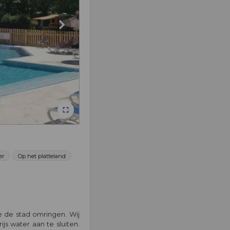
er
Op het platteland
e de stad omringen. Wij
s water aan te sluiten.