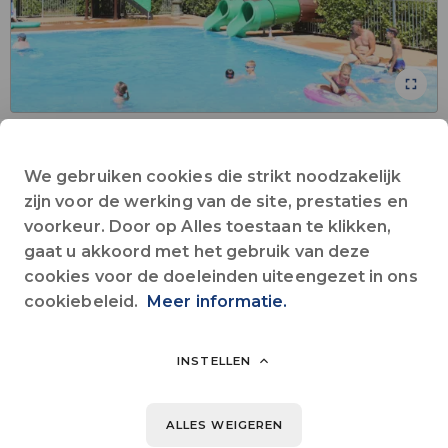
Animaties voor kinderen
We gebruiken cookies die strikt noodzakelijk
Animaties voor volwassenen
Bar
zijn voor de werking van de site, prestaties en
Collectieve Wifi
Huisdieren toegestaan
Kinderclub
Kruidenier
voorkeur. Door op Alles toestaan te klikken,
Op het platteland
Restaurant
rivier
Zwembad
Alles zien
gaat u akkoord met het gebruik van deze
cookies voor de doeleinden uiteengezet in ons
cookiebeleid.
Meer informatie.
Het kasteel La Grange Fort strekt zich uit over 25ha. Bovenop een
heuvel gelegen, biedt het schitternde vergezichten. Volgens de
Michelin Gids, de beste camping in de Auvergne!
INSTELLEN
ALLES WEIGEREN
Delen op :