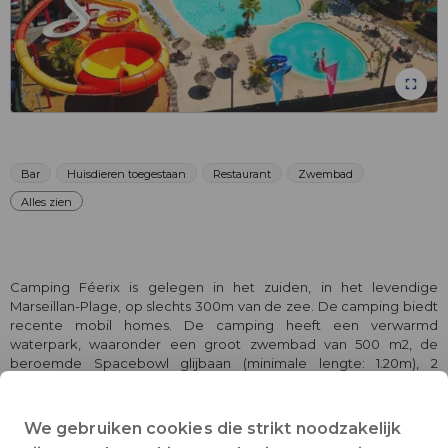
Bar
Huisdieren toegestaan
Restaurant
Zwembad
Alles zien
Camping Féerix is gelegen in het zuiden, in het levendige
Marseillan-Plage, op slechts 300m van de zee. De camping biedt
recente mobil homes. De camping heeft een verwarmd
waterpark, waaronder een groot zwembad van 500 m2, de
beroemde Spacebowl glijbaan (minimale lengte: 1.20m), 2
glijbanen en 1 peuterbad voor de jongere kinderen met 1 Cobra
glijbaan en 1 Olifant glijbaan speciaal voor hen! Marseillan Plage
biedt meer dan 6 km aan de grote zandstranden - 300m van de
We gebruiken cookies die strikt noodzakelijk
camping! Winkels, restaurants en het strand zijn allemaal op