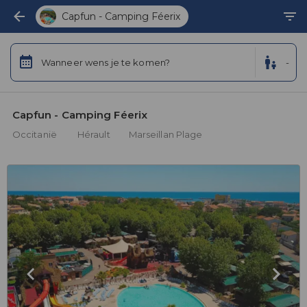
Capfun - Camping Féerix
Wanneer wens je te komen?
-
Capfun - Camping Féerix 
Occitanië
Hérault
Marseillan Plage