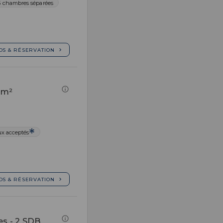
5 chambres séparées
OS & RÉSERVATION
 m²
x acceptés
OS & RÉSERVATION
es - 2 SDB