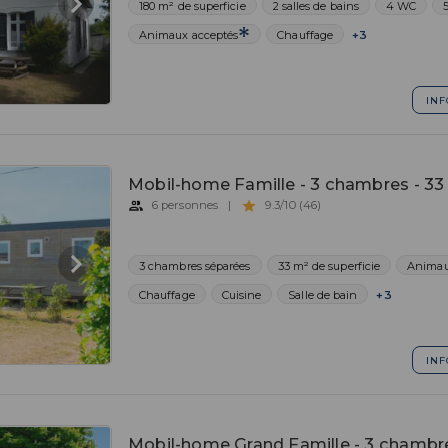
180 m² de superficie
2 salles de bains
4 WC
Animaux acceptés
Chauffage
+3
INF
Mobil-home Famille - 3 chambres - 33
6 personnes
|
9.3/10 (46)
3 chambres séparées
33 m² de superficie
Animau
Chauffage
Cuisine
Salle de bain
+3
INF
Mobil-home Grand Famille - 3 chambr