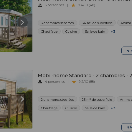
6 personnes
|
9.4/10 (48)
3 chambres séparées
34 m² de superficie
Animau
Chauffage
Cuisine
Salle de bain
+3
INF
Mobil-home Standard - 2 chambres - 
4 personnes
|
9.2/10 (88)
2 chambres séparées
25 m² de superficie
Animau
Chauffage
Cuisine
Salle de bain
+3
INF