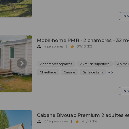
INF
Mobil-home PMR - 2 chambres - 32 m
4 personnes
|
8.7/10 (10)
2 chambres séparées
25 m² de superficie
Animau
Chauffage
Cuisine
Salle de bain
+3
INF
Cabane Bivouac Premium 2 adultes et
2 / 4 personnes
|
9.3/10 (15)