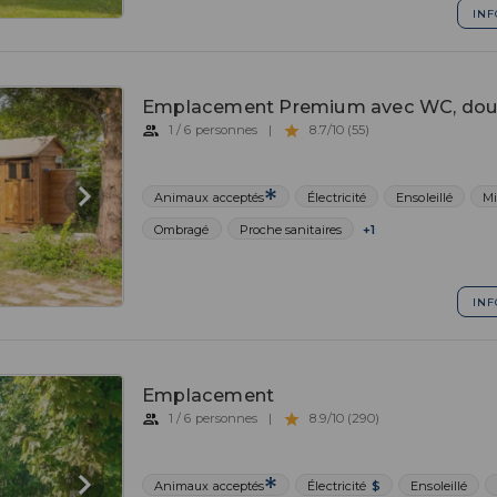
INF
Emplacement Premium avec WC, douc
1 / 6 personnes
|
8.7/10 (55)
Animaux acceptés
Électricité
Ensoleillé
Mi
Ombragé
Proche sanitaires
+1
INF
Emplacement
1 / 6 personnes
|
8.9/10 (290)
Animaux acceptés
Électricité
$
Ensoleillé