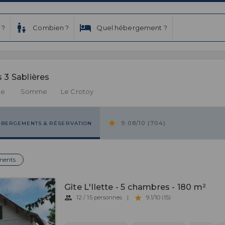
 ?
Combien ?
Quel hébergement ?
 3 Sablières 
ce
Somme
Le Crotoy
9.08/10 (704)
ÉBERGEMENTS & RÉSERVATION
ments
Gîte L'Ilette - 5 chambres - 180 m²
12 / 15 personnes
|
9.1/10 (15)