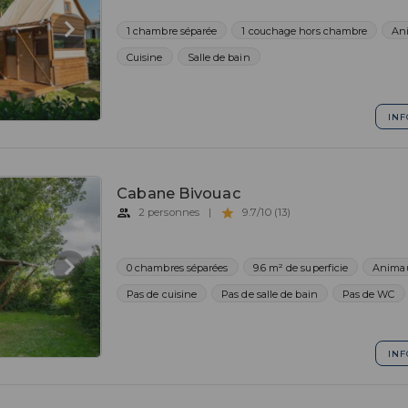
1 chambre séparée
1 couchage hors chambre
An
Cuisine
Salle de bain
INF
Cabane Bivouac
2 personnes
|
9.7/10 (13)
0 chambres séparées
9.6 m² de superficie
Animau
Pas de cuisine
Pas de salle de bain
Pas de WC
INF