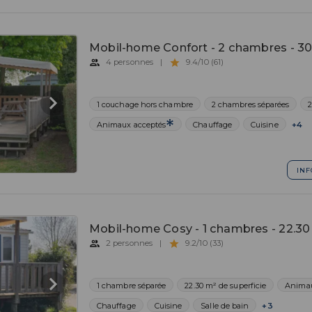
Mobil-home Confort - 2 chambres - 3
4 personnes
|
9.4/10 (61)
1 couchage hors chambre
2 chambres séparées
2
Animaux acceptés
Chauffage
Cuisine
+4
INF
Mobil-home Cosy - 1 chambres - 22.30
2 personnes
|
9.2/10 (33)
1 chambre séparée
22.30 m² de superficie
Animau
Chauffage
Cuisine
Salle de bain
+3