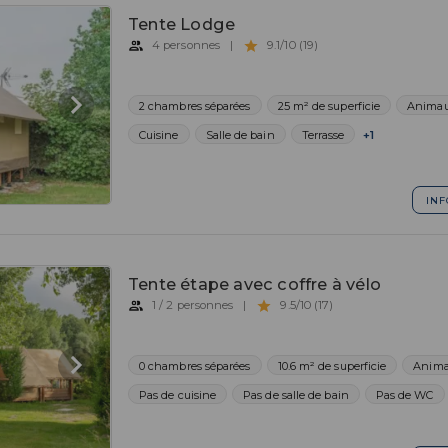
Tente Lodge
4 personnes
|
9.1/10 (19)
2 chambres séparées
25 m² de superficie
Animau
Cuisine
Salle de bain
Terrasse
+1
INF
Tente étape avec coffre à vélo
1 / 2 personnes
|
9.5/10 (17)
0 chambres séparées
10.6 m² de superficie
Anima
Pas de cuisine
Pas de salle de bain
Pas de WC