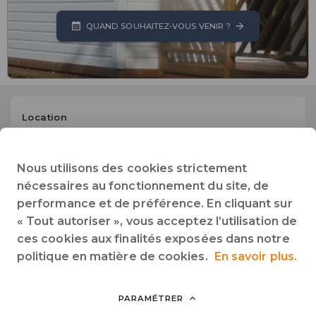
QUAND SOUHAITEZ-VOUS VENIR ?
Location
Arrivée :
15:19
Emplacement
Nous utilisons des cookies strictement
Arrivée :
14:19
nécessaires au fonctionnement du site, de
performance et de préférence. En cliquant sur
Site Internet
Accéder au site de l'établissement
« Tout autoriser », vous acceptez l’utilisation de
ces cookies aux finalités exposées dans notre
+33 (0)2 40 21 04 31
politique en matière de cookies.
En savoir plus.
Téléphone
PARAMÉTRER
camping.lebernier@orange.fr