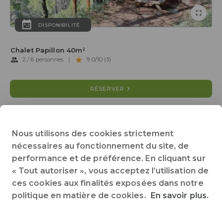
DISPONIBILITÉ
Chalet Papillon 40m²
2 / 6 personnes
|
9.0/10 (3)
RÉSERVER
DESCRIPTION
OFFRES SPÉCIALES
AVIS
Nous utilisons des cookies strictement
nécessaires au fonctionnement du site, de
performance et de préférence. En cliquant sur
3 chambres séparées
35 m² de superficie
« Tout autoriser », vous acceptez l’utilisation de
Accès handicapé : non
Animaux non acceptés
Chauffage
ces cookies aux finalités exposées dans notre
Cuisine
Pas de couchages hors chambre
Salle de bain
politique en matière de cookies.
En savoir plus.
Terrasse
WC
Tout voir