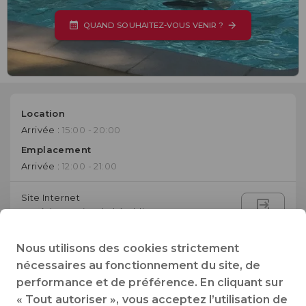
QUAND SOUHAITEZ-VOUS VENIR ?
Location
Arrivée :
15:00 - 20:00
Emplacement
Arrivée :
12:00 - 21:00
Site Internet
Accéder au site de l'établissement
+33 (0)666884181
Nous utilisons des cookies strictement
Téléphone
nécessaires au fonctionnement du site, de
performance et de préférence. En cliquant sur
contact@campingdelaplage-ardeche.com
« Tout autoriser », vous acceptez l’utilisation de