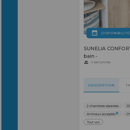
DISPONIBILITÉ
SUNELIA CONFORT 
bain -
4 personnes
DESCRIPTION
T
2 chambres séparées
20
Animaux acceptés
C
Tout voir