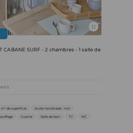
CABANE SURF - 2 chambres - 1 salle de
ARIFS
 m² de superficie
Accès handicapé : non
hauffage
Cuisine
Salle de bain
TV
WC