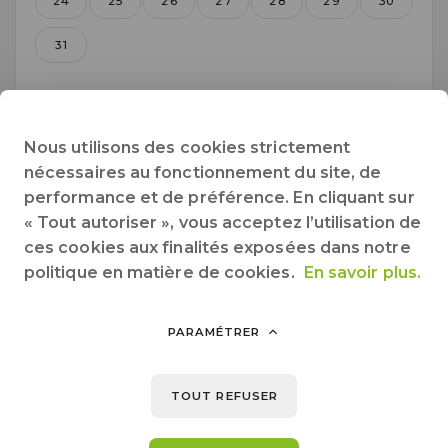
24
25
26
27
28
29
30
31
Septembre 2026
Nous utilisons des cookies strictement
nécessaires au fonctionnement du site, de
Lun.
Mar.
Mer.
Jeu.
Ven.
Sam.
Dim.
performance et de préférence. En cliquant sur
« Tout autoriser », vous acceptez l’utilisation de
1
2
3
4
5
6
ces cookies aux finalités exposées dans notre
politique en matière de cookies.
En savoir plus.
7
8
9
10
11
12
13
14
15
16
17
18
19
20
PARAMÉTRER
21
22
23
24
25
26
27
TOUT REFUSER
28
29
30