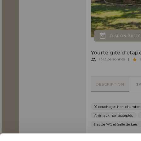
DISPONIBILITÉ
Yourte gîte d'étape
1 / 13 personnes
|
8
DESCRIPTION
T
10 couchages hors chambre
Animaux non acceptés
Pas de WC et Salle de bain
Yourte gîte d'étape p