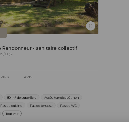
 Randonneur - sanitaire collectif
.9/10 (3)
ARIFS
AVIS
80 m² de superficie
Accès handicapé : non
Pas de cuisine
Pas de terrasse
Pas de WC
Tout voir
our randonneurs. uniquement des lits , pas de