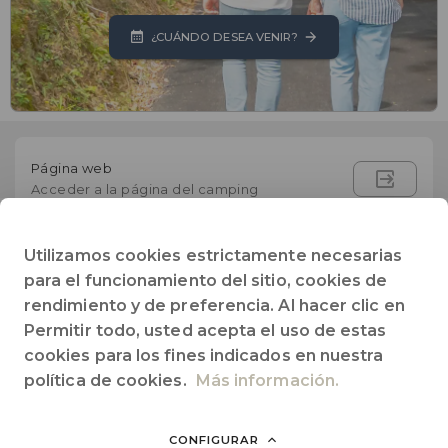
¿CUÁNDO DESEA VENIR?
Página web
Acceder a la página del camping
0559470623
Utilizamos cookies estrictamente necesarias
Teléfono
para el funcionamiento del sitio, cookies de
rendimiento y de preferencia. Al hacer clic en
info@campingsuhiberry.com
E-mail
Permitir todo, usted acepta el uso de estas
cookies para los fines indicados en nuestra
1575 route de Socoa
política de cookies.
Más información.
64122
Urrugne
- Francia
CONFIGURAR
Página Facebook