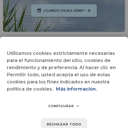
¿CUÁNDO DESEA VENIR?
Página web
Utilizamos cookies estrictamente necesarias
Acceder a la página del camping
para el funcionamiento del sitio, cookies de
rendimiento y de preferencia. Al hacer clic en
+33160260937
Teléfono
Permitir todo, usted acepta el uso de estas
cookies para los fines indicados en nuestra
welcome@camping-jablines.com
política de cookies.
Más información.
E-mail
CONFIGURAR
Base de Loisirs
77450
Jablines
- Francia
RECHAZAR TODO
Página Facebook