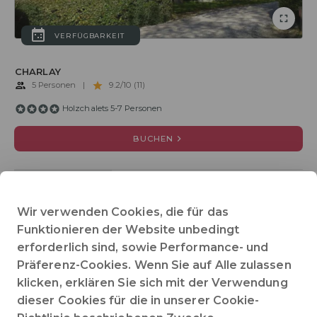
VERFÜGBARKEIT
CHARLAY
5 Personen
|
9.2/10 (11)
Holzchalets 5-7 Personen
BUCHEN
BESCHREIBUNG
SONDERANGEBOTE
BEWERTUNGEN
Wir verwenden Cookies, die für das
Funktionieren der Website unbedingt
2 getrennte Schlafzimmer
2 weitere Schlafgelegenheiten
erforderlich sind, sowie Performance- und
35 m² Fläche
Badezimmer
Barrierefreier Zugang : nein
Präferenz-Cookies. Wenn Sie auf Alle zulassen
Fernseher
Haustiere erlaubt
Heizung
Küche
klicken, erklären Sie sich mit der Verwendung
Terrasse
WC
alles anzeigen
dieser Cookies für die in unserer Cookie-