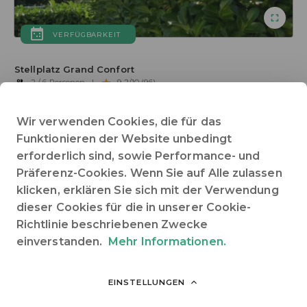
VERFÜGBARKEIT
Stellplatz Grand Confort
2 / 6 Personen
|
9.2/10 (96)
Wir verwenden Cookies, die für das
BUCHEN
Funktionieren der Website unbedingt
erforderlich sind, sowie Performance- und
BESCHREIBUNG
SONDERANGEBOTE
BEWERTUNGEN
Präferenz-Cookies. Wenn Sie auf Alle zulassen
klicken, erklären Sie sich mit der Verwendung
dieser Cookies für die in unserer Cookie-
Abwasseranschluss
Barrierefreier Zugang : ja
Richtlinie beschriebenen Zwecke
Haustiere erlaubt
Strom
Wasseranschluss
alles anzeigen
einverstanden.
Mehr Informationen.
EINSTELLUNGEN
Teilen auf :