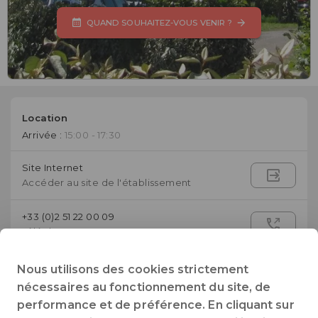
QUAND SOUHAITEZ-VOUS VENIR ?
Location
Arrivée :
15:00 - 17:30
Site Internet
Accéder au site de l'établissement
+33 (0)2 51 22 00 09
Téléphone
cayola@mirabel-campings.com
Nous utilisons des cookies strictement
E-mail
nécessaires au fonctionnement du site, de
performance et de préférence. En cliquant sur
17, Promenade de Cayola